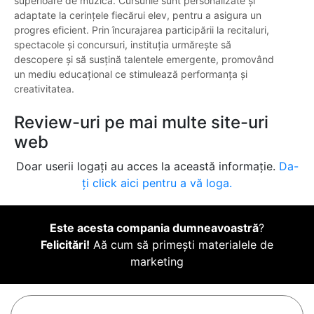
superioare de muzică. Cursurile sunt personalizate și
adaptate la cerințele fiecărui elev, pentru a asigura un
progres eficient. Prin încurajarea participării la recitaluri,
spectacole și concursuri, instituția urmărește să
descopere și să susțină talentele emergente, promovând
un mediu educațional ce stimulează performanța și
creativitatea.
Review-uri pe mai multe site-uri
web
Doar userii logați au acces la această informație.
Da-
ți click aici pentru a vă loga.
Este acesta compania dumneavoastră
?
Felicitări!
Aă cum să primești materialele de
marketing