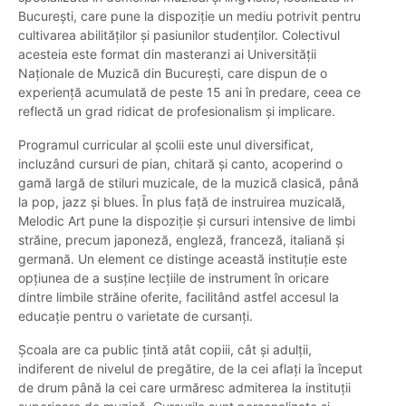
București, care pune la dispoziție un mediu potrivit pentru
cultivarea abilităților și pasiunilor studenților. Colectivul
acesteia este format din masteranzi ai Universității
Naționale de Muzică din București, care dispun de o
experiență acumulată de peste 15 ani în predare, ceea ce
reflectă un grad ridicat de profesionalism și implicare.
Programul curricular al școlii este unul diversificat,
incluzând cursuri de pian, chitară și canto, acoperind o
gamă largă de stiluri muzicale, de la muzică clasică, până
la pop, jazz și blues. În plus față de instruirea muzicală,
Melodic Art pune la dispoziție și cursuri intensive de limbi
străine, precum japoneză, engleză, franceză, italiană și
germană. Un element ce distinge această instituție este
opțiunea de a susține lecțiile de instrument în oricare
dintre limbile străine oferite, facilitând astfel accesul la
educație pentru o varietate de cursanți.
Școala are ca public țintă atât copiii, cât și adulții,
indiferent de nivelul de pregătire, de la cei aflați la început
de drum până la cei care urmăresc admiterea la instituții