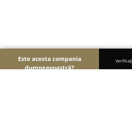
Este acesta compania
Verifica
dumneavoastră?
Șoimii Educației
Grădinițe, Școli de Arte, Cursu
Grădinița Micul Prinț