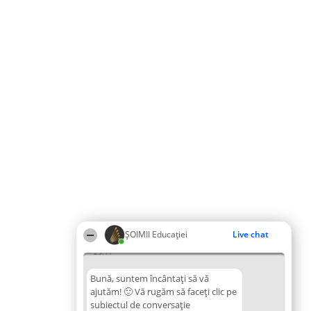
ȘOIMII Educației
Live chat
23:11
Bună, suntem încântați să vă
ajutăm! 🙂 Vă rugăm să faceți clic pe
subiectul de conversație