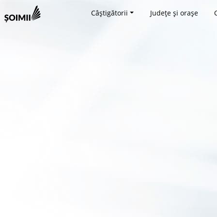
Câștigătorii
Județe și orașe