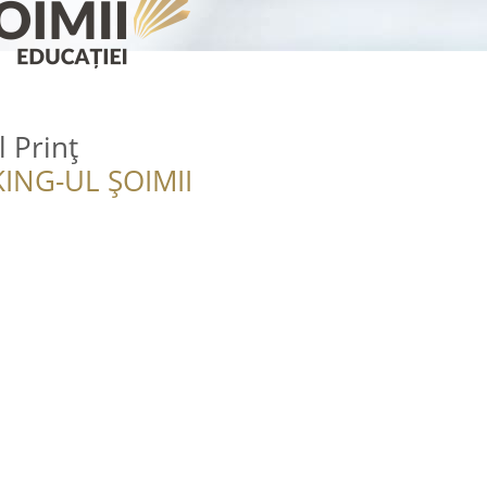
l Prinț
ING-UL ȘOIMII