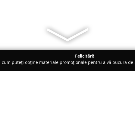
Felicitări!
ți cum puteți obține materiale promoționale pentru a vă bucura d
ri de Programare - Cluj-Napoca
Grădinița Micul Prinț
Despre companie:
Grădinița Micul Prinț
din Cluj-
afirmat ca un reper educaționa