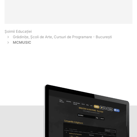
Șoimii Educației
Grădinițe, Școli de Arte, Cursuri de Programare - Bucureşti
MCMUSIC