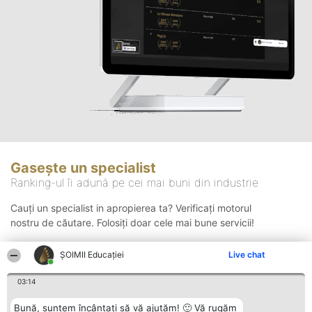
Gasește un specialist
Ranking-ul îi adună pe cei mai buni din industrie
Cauți un specialist in apropierea ta? Verificați motorul
nostru de căutare. Folosiți doar cele mai bune servicii!
ȘOIMII Educației
Live chat
Căutare
03:14
Bună, suntem încântați să vă ajutăm! 🙂 Vă rugăm