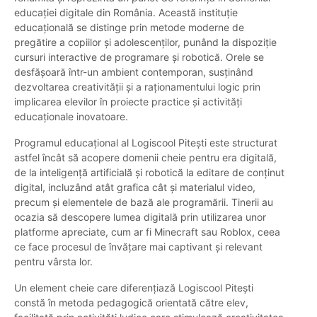
educației digitale din România. Această instituție
educațională se distinge prin metode moderne de
pregătire a copiilor și adolescenților, punând la dispoziție
cursuri interactive de programare și robotică. Orele se
desfășoară într-un ambient contemporan, susținând
dezvoltarea creativității și a raționamentului logic prin
implicarea elevilor în proiecte practice și activități
educaționale inovatoare.
Programul educațional al Logiscool Pitești este structurat
astfel încât să acopere domenii cheie pentru era digitală,
de la inteligență artificială și robotică la editare de conținut
digital, incluzând atât grafica cât și materialul video,
precum și elementele de bază ale programării. Tinerii au
ocazia să descopere lumea digitală prin utilizarea unor
platforme apreciate, cum ar fi Minecraft sau Roblox, ceea
ce face procesul de învățare mai captivant și relevant
pentru vârsta lor.
Un element cheie care diferențiază Logiscool Pitești
constă în metoda pedagogică orientată către elev,