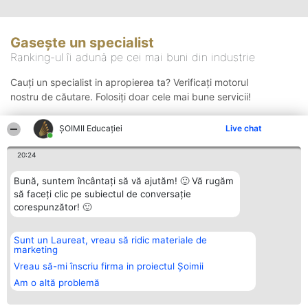
Gasește un specialist
Ranking-ul îi adună pe cei mai buni din industrie
Cauți un specialist in apropierea ta? Verificați motorul
nostru de căutare. Folosiți doar cele mai bune servicii!
ȘOIMII Educației
Live chat
Căutare
20:24
Bună, suntem încântați să vă ajutăm! 🙂 Vă rugăm
să faceți clic pe subiectul de conversație
corespunzător! 🙂
Sunt un Laureat, vreau să ridic materiale de
Organizator Ranking
Plebiscyt
Contact
marketing
BRIGHT SOLUTIONS BR SRL
Câștigătorii
Contact
Aleea Timisul De Sus 2 Bl. A30
Lista Tuturor
Vreau să-mi înscriu firma in proiectul Șoimii
Sc. A Et. 4 Ap. 13 Cod 061952
Laureaților
Am o altă problemă
București
Reguli
CUI 36737675
Statut
tel: +40 770 990 492
Politica de