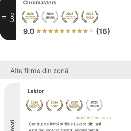
Chromasters
Loc
II
9.0
(16)
Alte firme din zonă
Lektor
Arată mai multe >>
Laureați
Centrul de limbi străine Lektor din Iași
este recunoscut pentru angajamentul