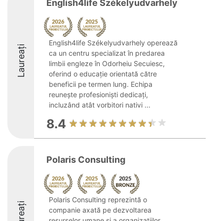
English4life Székelyudvarhely
English4life Székelyudvarhely operează
Laureați
ca un centru specializat în predarea
limbii engleze în Odorheiu Secuiesc,
oferind o educație orientată către
beneficii pe termen lung. Echipa
reunește profesioniști dedicați,
incluzând atât vorbitori nativi ...
8.4
Polaris Consulting
Polaris Consulting reprezintă o
Laureați
companie axată pe dezvoltarea
resurselor umane și a organizațiilor,