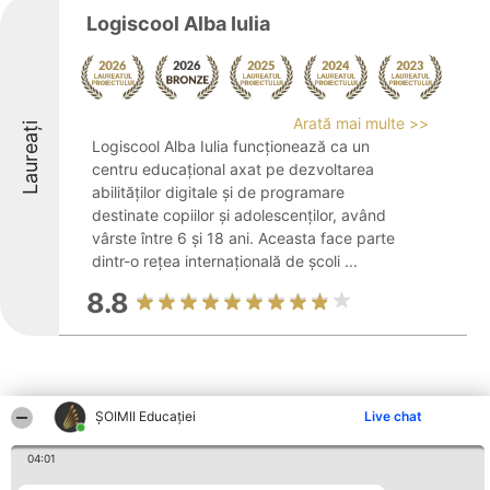
Logiscool Alba Iulia
Arată mai multe >>
Laureați
Logiscool Alba Iulia funcționează ca un
centru educațional axat pe dezvoltarea
abilităților digitale și de programare
destinate copiilor și adolescenților, având
vârste între 6 și 18 ani. Aceasta face parte
dintr-o rețea internațională de școli ...
8.8
ȘOIMII Educației
Live chat
Alte firme din zonă
04:01