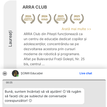
ARRA CLUB
Arată mai multe >>
Laureați
ARRA Club din Pitești funcționează ca
un centru de educație dedicat copiilor și
adolescenților, concentrându-se pe
dezvoltarea acestora prin cursuri
moderne de robotică și programare.
Aflat pe Bulevardul Frații Golești, Nr. 25
bis, centrul ...
10
ȘOIMII Educației
Live chat
00:25
Organizator Ranking
Plebiscyt
Contact
Bună, suntem încântați să vă ajutăm! 🙂 Vă rugăm
BRIGHT SOLUTIONS BR SRL
Câștigătorii
Contact
să faceți clic pe subiectul de conversație
Aleea Timisul De Sus 2 Bl. A30
Lista Tuturor
corespunzător! 🙂
Sc. A Et. 4 Ap. 13 Cod 061952
Laureaților
București
Reguli